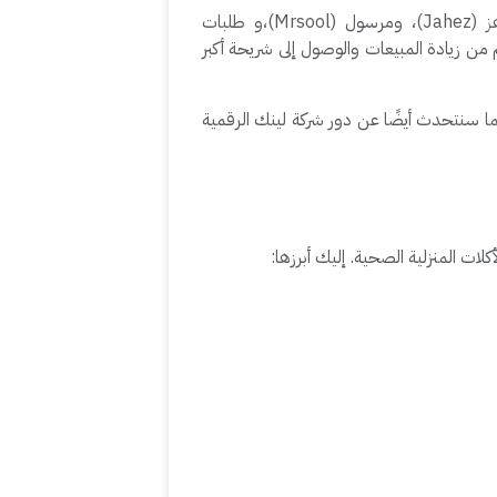
ومن أبرز وافضل تطبيقات توصيل المطاعم في السعودية لعام 2025 نذكر هنقرستيشن (HungerStation)، وجاهز (Jahez)، ومرسول (Mrsool)،و طلبات
 من زيادة المبيعات والوصول إلى شريحة أكبر
كما سنتحدث أيضًا عن دور شركة لينك الرقمية
ات المنزلية الصحية. إليك أبرزها: