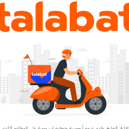
امًا في الخليج. يقدم عروضاً حصرية وتخفيضات يومية على المطاعم الكبر