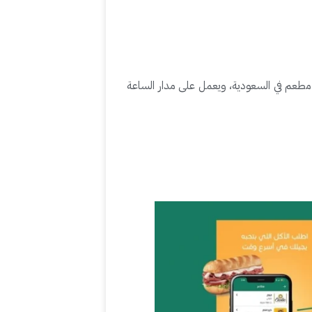
صة كريم ناو تابعة لشركة كريم الشهيرة، وتوفر خدمات توصيل طعام ومستلزمات متنوعة. يضم التطبيق أكثر من 9,000 مطعم في السعودية، ويعمل على مدار الساعة