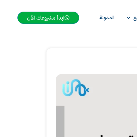
ابدأ مشروعك الآن
ع
المدونة