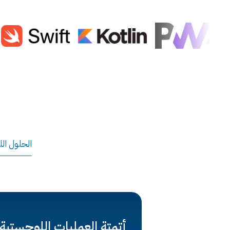
الحلول ال
أتمتة العمليات اللوجستية