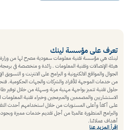
تعرف على مؤسسة لينك
لينك هي مؤسسة تقنية معلومات سعودية مصرح لها من وزارة ا
هيئة الإتصالات وتقنية المعلومات . رائدة و متخصصة في برمجة
الجوال والمواقع الالكترونية و البرامج على الانترنت و التسويق الإ
من خدمات الموجهة للأفراد والشركات والجهات الحكومية. فنح
حلول تقنية تتميز بواجهة مهنية مرنة وسهلة من خلال توفير طا
الاستشاريين والمصممين والمبرمجين وخبراء تقنية المعلومات ا
علـى أكفأ وأعلى المستـويات من خلال استخدامهم أحدث التق
والبرامج المتطـورة عالميـًا من أجل تقديم خدمات مميزة وبجود
أهداف عملائنا.
اقرأ المزيد عنا