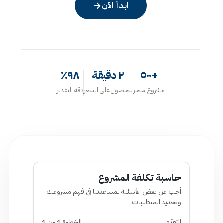
ابدأ الآن
+٥٠٠
٢ دقيقة
٩٨٪
مشروع منجز
للحصول على السعر
دقة التقدير
ة تكلفة المشروع
ن بعض الأسئلة لمساعدتنا في فهم مشروعك
د المتطلبات.
الخطوة 1 من 1