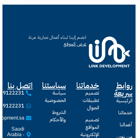
انضم إلينا لبناء أعمال تجارية مرنة
عرض الموقع
خدماتنا
سياستنا
اتصل بنا
تصميم
سياسة
0549122231
تطبيقات
الخصوصية
0549122231
الجوال
الشروط
sales@linkdevelopment.sa
تصميم
والأحكام
المواقع
Saudi
الإلكترونية
Arabia -