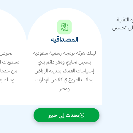
التقنية
على تحسين
المصداقيه
لينك شركة برمجة رسمية سعودية
نحرص ع
بسجل تجاري ومقر دائم يلبي
مستويات ال
إحتياجات العملاء بمدينة الرياض
من خدمات 
بجانب الفروع في كلا من الإمارات
وذلك بف
ومصر
ا
تحدث إلى خبير