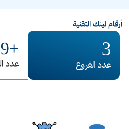
أرقام لينك التقنية
3
49
+
عدد ال
عدد الفروع