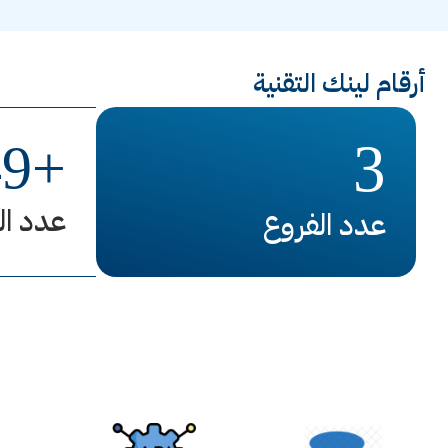
أرقام لينك التقنية
3
49
+
عدد ال
عدد الفروع