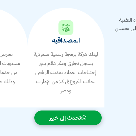
التقنية
على تحسين
المصداقيه
لينك شركة برمجة رسمية سعودية
نحرص ع
بسجل تجاري ومقر دائم يلبي
مستويات ال
إحتياجات العملاء بمدينة الرياض
من خدمات 
بجانب الفروع في كلا من الإمارات
وذلك بف
ومصر
ا
تحدث إلى خبير