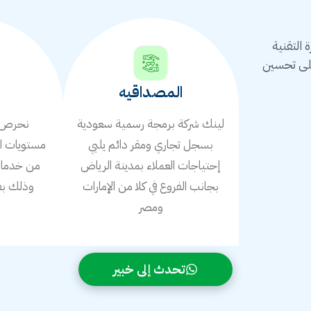
التقنية
على تحسين
المصداقيه
لينك شركة برمجة رسمية سعودية
نحرص ع
بسجل تجاري ومقر دائم يلبي
مستويات ال
إحتياجات العملاء بمدينة الرياض
من خدمات 
بجانب الفروع في كلا من الإمارات
وذلك بف
ومصر
ا
تحدث إلى خبير