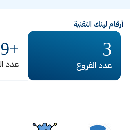
أرقام لينك التقنية
3
49
+
عدد ال
عدد الفروع