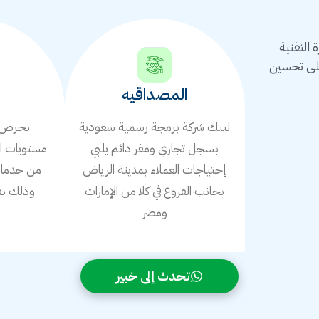
التقنية
على تحسين
المصداقيه
لينك شركة برمجة رسمية سعودية
نحرص ع
بسجل تجاري ومقر دائم يلبي
مستويات ال
إحتياجات العملاء بمدينة الرياض
من خدمات 
بجانب الفروع في كلا من الإمارات
وذلك بف
ومصر
ا
تحدث إلى خبير