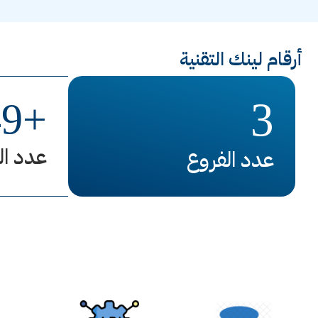
أرقام لينك التقنية
3
49
+
عدد ال
عدد الفروع