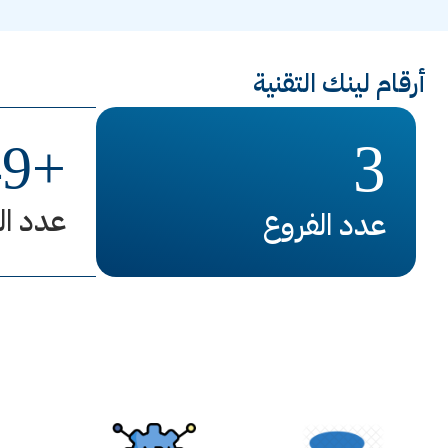
أرقام لينك التقنية
3
49
+
عدد ال
عدد الفروع