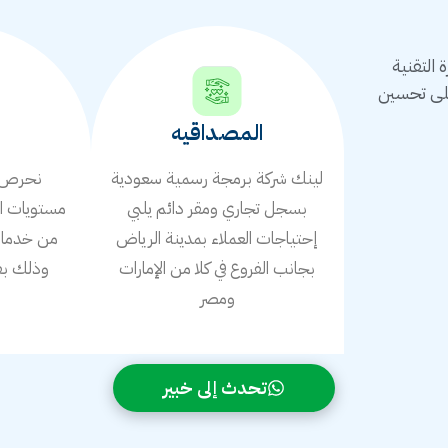
التقنية
على تحسين
المصداقيه
لينك شركة برمجة رسمية سعودية
نحرص ع
بسجل تجاري ومقر دائم يلبي
مستويات ال
إحتياجات العملاء بمدينة الرياض
من خدمات 
بجانب الفروع في كلا من الإمارات
وذلك بف
ومصر
ا
تحدث إلى خبير