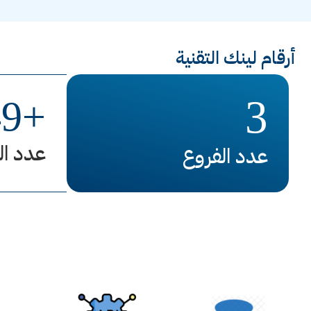
أرقام لينك التقنية
3
49
+
عدد ال
عدد الفروع