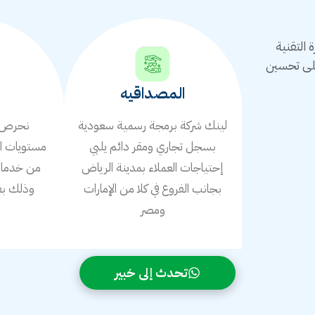
التقنية
على تحسين
المصداقيه
لينك شركة برمجة رسمية سعودية
نحرص ع
بسجل تجاري ومقر دائم يلبي
مستويات ال
إحتياجات العملاء بمدينة الرياض
من خدمات 
بجانب الفروع في كلا من الإمارات
وذلك بف
ومصر
ا
تحدث إلى خبير