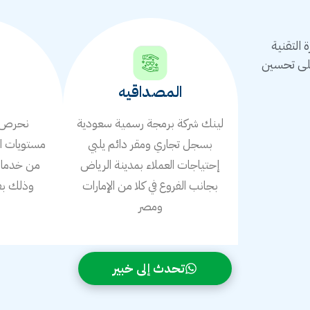
التقنية
على تحسين
المصداقيه
لينك شركة برمجة رسمية سعودية
نحرص ع
بسجل تجاري ومقر دائم يلبي
مستويات ال
إحتياجات العملاء بمدينة الرياض
من خدمات 
بجانب الفروع في كلا من الإمارات
وذلك بف
ومصر
ا
تحدث إلى خبير