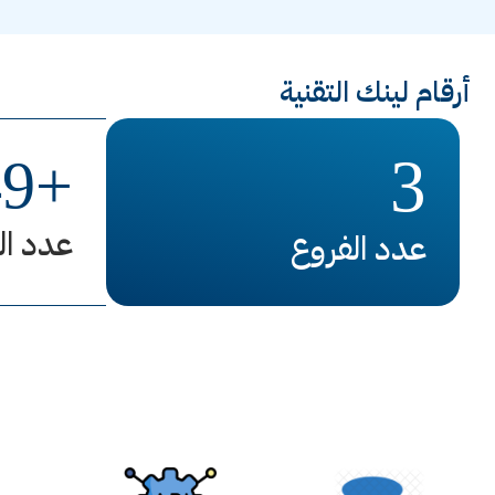
أرقام لينك التقنية
3
49
+
عدد ال
عدد الفروع