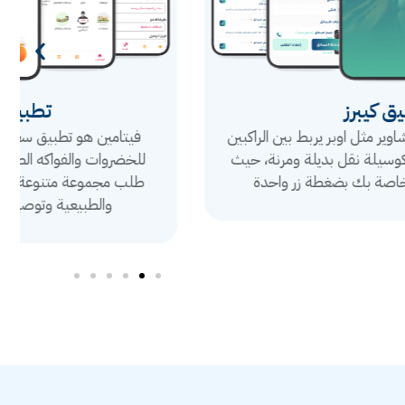
تطبيق فيتامين
فيتامين هو تطبيق سعودي يوفر خدمة توصيل سريع
للخضروات والفواكه الطازجة. يمكنك من خلال التطبيق
طلب مجموعة متنوعة من المنتجات الغذائية العضوية
والطبيعية وتوصيلها مباشرة إلى باب منزلك