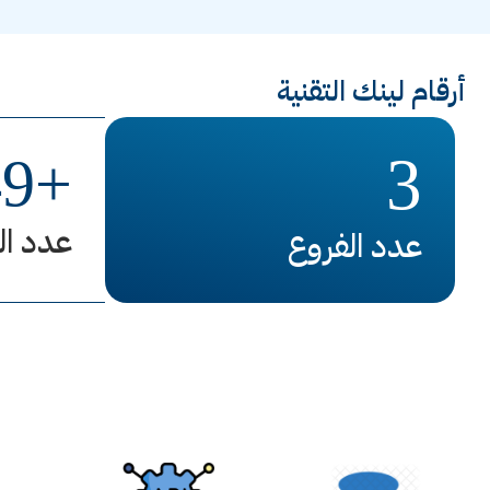
أرقام لينك التقنية
3
49
+
عدد ال
عدد الفروع