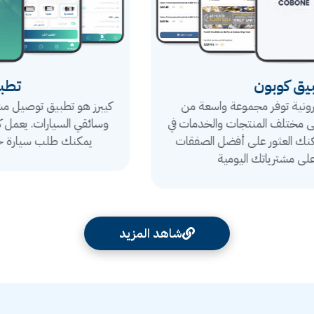
تطبيق كيبرز
كيبرز هو تطبيق توصيل مشاوير مثل اوبر يربط بين الراكبين
وسائقي السيارات. يعمل كوسيلة نقل بديلة ومرنة، حيث
يمكنك طلب سيارة خاصة بك بضغطة زر واحدة
شاهد المزيد