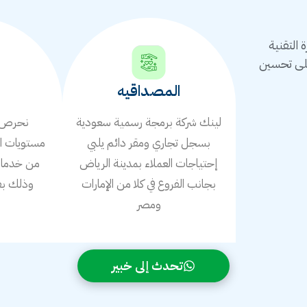
التقنية
على تحسين
المصداقيه
لينك شركة برمجة رسمية سعودية
نحرص ع
بسجل تجاري ومقر دائم يلبي
مستويات ال
إحتياجات العملاء بمدينة الرياض
من خدمات 
بجانب الفروع في كلا من الإمارات
وذلك بف
ومصر
ا
تحدث إلى خبير