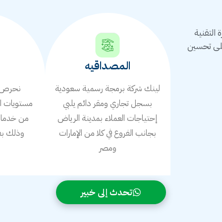
التقنية
على تحسين
المصداقيه
لينك شركة برمجة رسمية سعودية
نحرص ع
بسجل تجاري ومقر دائم يلبي
مستويات ال
إحتياجات العملاء بمدينة الرياض
من خدمات 
بجانب الفروع في كلا من الإمارات
وذلك بف
ومصر
ا
تحدث إلى خبير