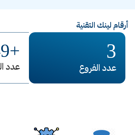
أرقام لينك التقنية
3
49
+
عدد ال
عدد الفروع