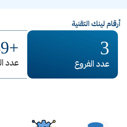
أرقام لينك التقنية
3
49
+
عدد ال
عدد الفروع