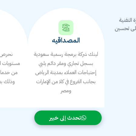
التقنية
على تحسين
المصداقيه
لينك شركة برمجة رسمية سعودية
نحرص ع
بسجل تجاري ومقر دائم يلبي
مستويات ال
إحتياجات العملاء بمدينة الرياض
من خدمات 
بجانب الفروع في كلا من الإمارات
وذلك بف
ومصر
ا
تحدث إلى خبير