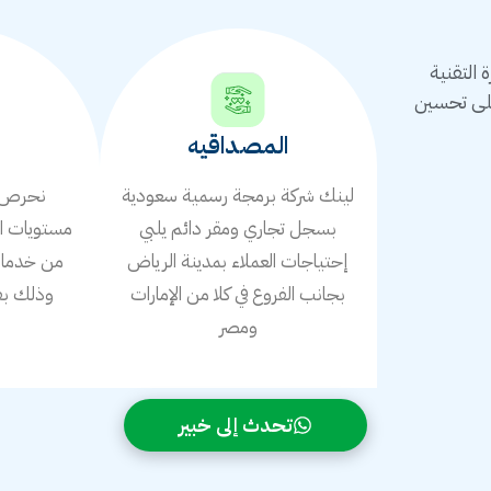
التقنية
على تحسين
المصداقيه
لينك شركة برمجة رسمية سعودية
نحرص ع
بسجل تجاري ومقر دائم يلبي
مستويات ال
إحتياجات العملاء بمدينة الرياض
من خدمات 
بجانب الفروع في كلا من الإمارات
وذلك بف
ومصر
ا
تحدث إلى خبير