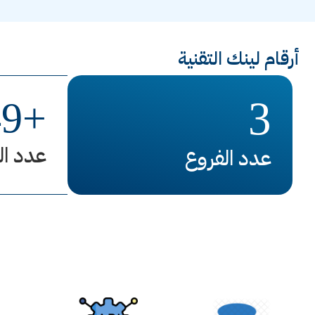
أرقام لينك التقنية
3
49
+
عدد ال
عدد الفروع