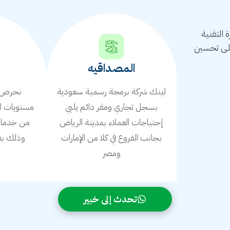
التقنية
على تحسين
المصداقيه
لينك شركة برمجة رسمية سعودية
نحرص ع
بسجل تجاري ومقر دائم يلبي
مستويات ال
إحتياجات العملاء بمدينة الرياض
من خدمات 
بجانب الفروع في كلا من الإمارات
وذلك بف
ومصر
ا
تحدث إلى خبير