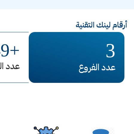
أرقام لينك التقنية
3
49
+
عدد ال
عدد الفروع