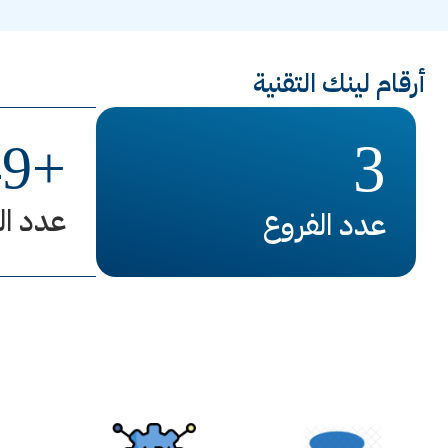
أرقام لينك التقنية
3
49
+
عدد ال
عدد الفروع