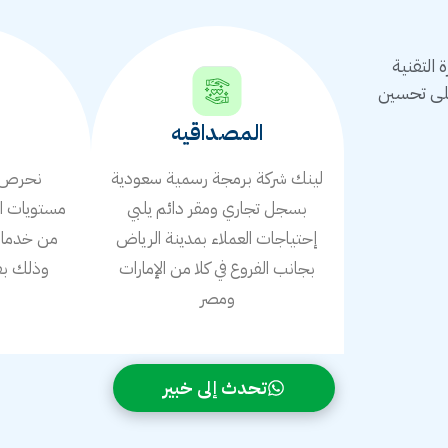
التقنية
على تحسين
المصداقيه
لينك شركة برمجة رسمية سعودية
نحرص ع
بسجل تجاري ومقر دائم يلبي
مستويات ال
إحتياجات العملاء بمدينة الرياض
من خدمات 
بجانب الفروع في كلا من الإمارات
وذلك بف
ومصر
ا
تحدث إلى خبير