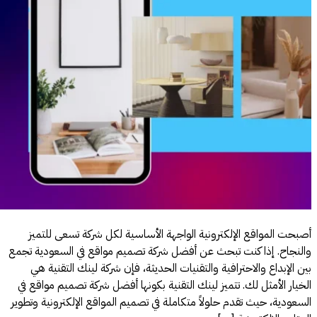
 للتميز
سعودية تجمع
قنية هي
م مواقع في
ونية وتطوير