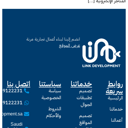
صل بنا
0549122231
0549122231
sales@linkdevelopment.sa
Saudi